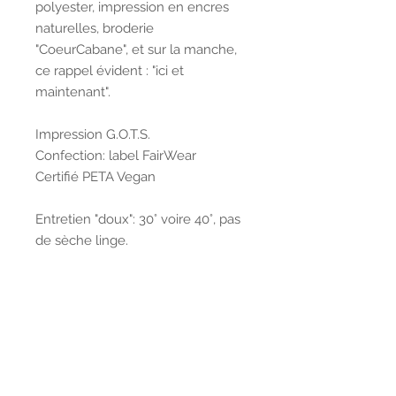
polyester, impression en encres
naturelles, broderie
"CoeurCabane", et sur la manche,
ce rappel évident : "ici et
maintenant".
Impression G.O.T.S.
Confection: label FairWear
Certifié PETA Vegan
Entretien "doux": 30° voire 40°, pas
de sèche linge.
Rejoindre la Douceletter