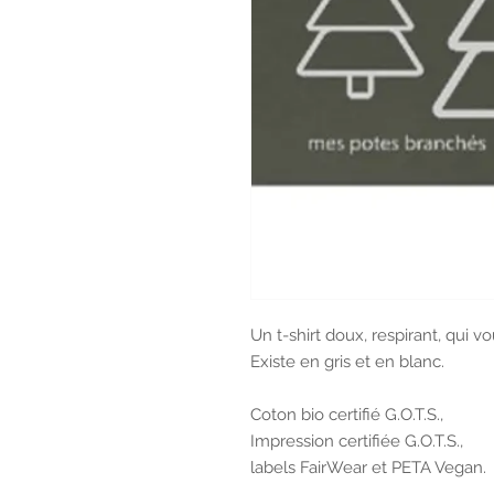
Un t-shirt doux, respirant, qui v
Existe en gris et en blanc.
Coton bio certifié G.O.T.S.,
Impression certifiée G.O.T.S.,
labels FairWear et PETA Vegan.